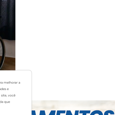
ra melhorar a
ades e
site, você
da que