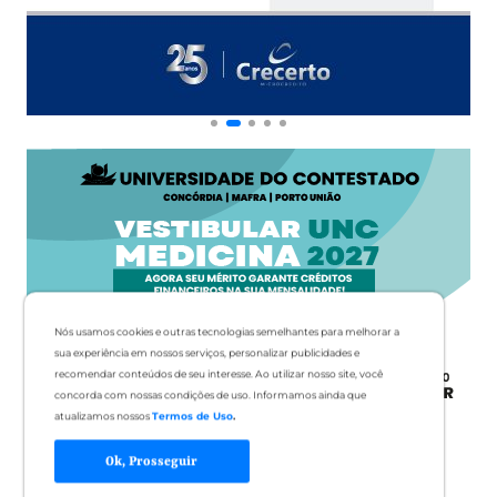
Nós usamos cookies e outras tecnologias semelhantes para melhorar a
sua experiência em nossos serviços, personalizar publicidades e
recomendar conteúdos de seu interesse. Ao utilizar nosso site, você
concorda com nossas condições de uso. Informamos ainda que
atualizamos nossos
Termos de Uso
.
Ok, Prosseguir