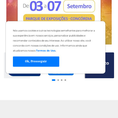
Nós usamos cookies e outras tecnologias semelhantes para melhorar a
sua experiência em nossos serviços, personalizar publicidades e
recomendar conteúdos de seu interesse. Ao utilizar nosso site, você
concorda com nossas condições de uso. Informamos ainda que
atualizamos nossos
Termos de Uso
.
Ok, Prosseguir