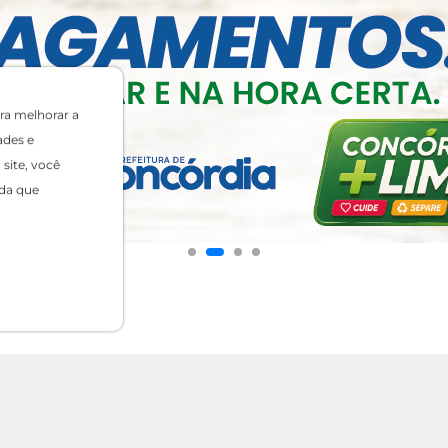
ra melhorar a
ades e
site, você
da que