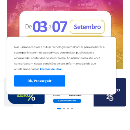
Nós usamos cookies e outras tecnologias semelhantes para melhorar a
sua experiência em nossos serviços, personalizar publicidades e
recomendar conteúdos de seu interesse. Ao utilizar nosso site, você
concorda com nossas condições de uso. Informamos ainda que
atualizamos nossos
Termos de Uso
.
Ok, Prosseguir