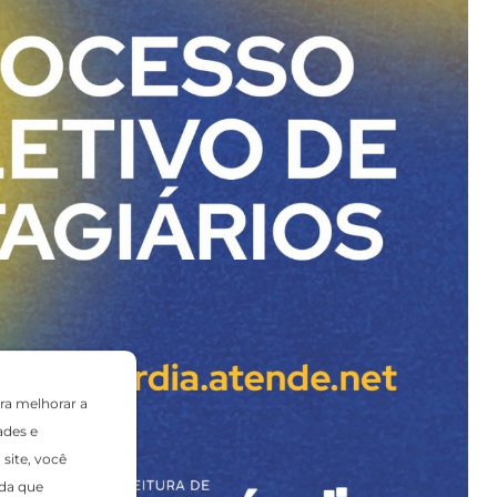
ra melhorar a
ades e
site, você
da que