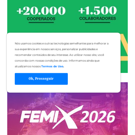
Nós usamos cookies e outras tecnologias semelhantes para melhorar a
sua experiência em nossos serviços, personalizar publicidades e
recomendar conteúdos de seu interesse. Ao utilizar nosso site, você
concorda com nossas condições de uso. Informamos ainda que
atualizamos nossos
Termos de Uso
.
Ok, Prosseguir