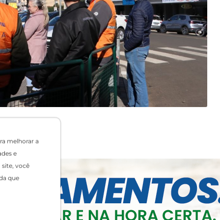
ra melhorar a
ades e
site, você
da que