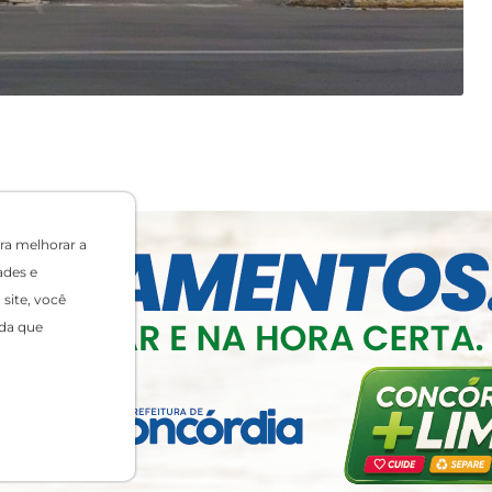
ra melhorar a
ades e
site, você
da que