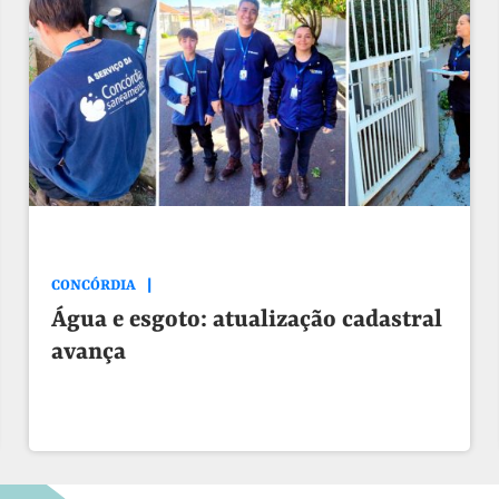
CONCÓRDIA
Água e esgoto: atualização cadastral
avança