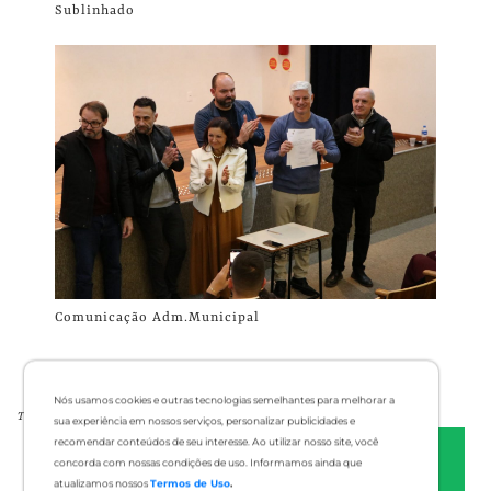
Sublinhado
Comunicação Adm.Municipal
Nós usamos cookies e outras tecnologias semelhantes para melhorar a
Tags:
sua experiência em nossos serviços, personalizar publicidades e
recomendar conteúdos de seu interesse. Ao utilizar nosso site, você
concorda com nossas condições de uso. Informamos ainda que
atualizamos nossos
Termos de Uso
.