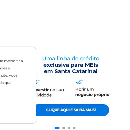
ra melhorar a
ades e
site, você
da que