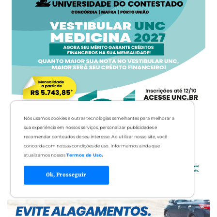
Nós usamos cookies e outras tecnologias semelhantes para melhorar a
sua experiência em nossos serviços, personalizar publicidades e
recomendar conteúdos de seu interesse. Ao utilizar nosso site, você
concorda com nossas condições de uso. Informamos ainda que
atualizamos nossos
Termos de Uso
.
Ok, Prosseguir