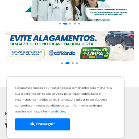
Nós usamos cookies e outras tecnologias semelhantes para melhorar a
sua experiência em nossos serviços, personalizar publicidades e
recomendar conteúdos de seu interesse. Ao utilizar nosso site, você
concorda com nossas condições de uso. Informamos ainda que
atualizamos nossos
Termos de Uso
.
FIQUE INFORMADO
Veja mais Notícias
Ok, Prosseguir